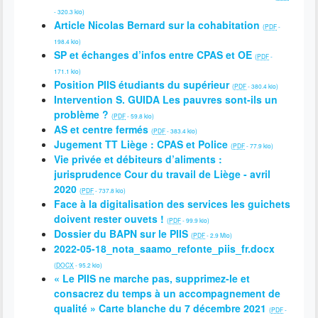
-
320.3 kio
)
Article Nicolas Bernard sur la cohabitation
(
PDF
-
198.4 kio
)
SP et échanges d’infos entre CPAS et OE
(
PDF
-
171.1 kio
)
Position PIIS étudiants du supérieur
(
PDF
-
380.4 kio
)
Intervention S. GUIDA Les pauvres sont-ils un
problème ?
(
PDF
-
59.8 kio
)
AS et centre fermés
(
PDF
-
383.4 kio
)
Jugement TT Liège : CPAS et Police
(
PDF
-
77.9 kio
)
Vie privée et débiteurs d’aliments :
jurisprudence Cour du travail de Liège - avril
2020
(
PDF
-
737.8 kio
)
Face à la digitalisation des services les guichets
doivent rester ouvets !
(
PDF
-
99.9 kio
)
Dossier du BAPN sur le PIIS
(
PDF
-
2.9 Mio
)
2022-05-18_nota_saamo_refonte_piis_fr.docx
(
DOCX
-
95.2 kio
)
« Le PIIS ne marche pas, supprimez-le et
consacrez du temps à un accompagnement de
qualité » Carte blanche du 7 décembre 2021
(
PDF
-