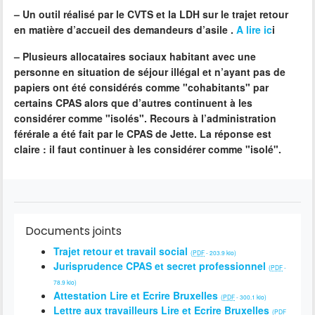
–
Un outil réalisé par le CVTS et la LDH sur
le trajet retour
en matière d’accueil des demandeurs d’asile
.
A lire ic
i
–
Plusieurs allocataires sociaux habitant avec une
personne en situation de séjour illégal et n’ayant pas de
papiers ont été considérés comme "cohabitants" par
certains CPAS alors que d’autres continuent à les
considérer comme "isolés". Recours à l’administration
férérale a été fait par le CPAS de Jette. La réponse est
claire : il faut continuer à les considérer comme "isolé".
Documents joints
Trajet retour et travail social
(
PDF
-
203.9 kio
)
Jurisprudence CPAS et secret professionnel
(
PDF
-
78.9 kio
)
Attestation Lire et Ecrire Bruxelles
(
PDF
-
300.1 kio
)
Lettre aux travailleurs Lire et Ecrire Bruxelles
(
PDF