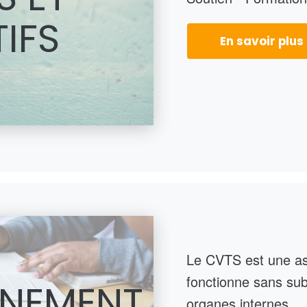
IFS
En savoir plus
Le CVTS est une asso
fonctionne sans sub
NEMENT
organes internes