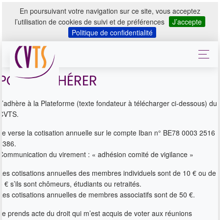
En poursuivant votre navigation sur ce site, vous acceptez
l’utilisation de cookies de suivi et de préférences
J’accepte
Politique de confidentialité
POUR ADHÉRER
J’adhère à la Plateforme (texte fondateur à télécharger ci-dessous) du
CVTS.
Je verse la cotisation annuelle sur le compte Iban n° BE78 0003 2516
2386.
Communication du virement : « adhésion comité de vigilance »
Les cotisations annuelles des membres individuels sont de 10 € ou de
5 € s’ils sont chômeurs, étudiants ou retraités.
Les cotisations annuelles de membres associatifs sont de 50 €.
Je prends acte du droit qui m’est acquis de voter aux réunions