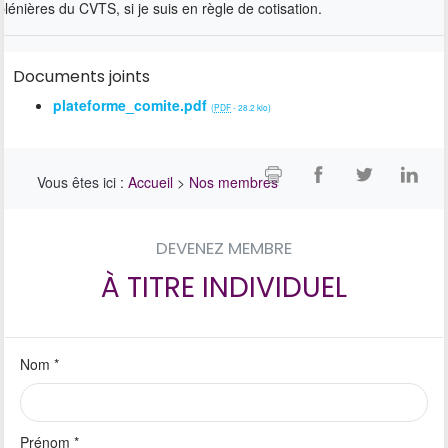
plénières du CVTS, si je suis en règle de cotisation.
Documents joints
plateforme_comite.pdf
(
PDF
-
28.2 kio
)
Vous êtes ici :
Accueil
>
Nos membres
DEVENEZ MEMBRE
À TITRE INDIVIDUEL
Nom
*
Prénom
*