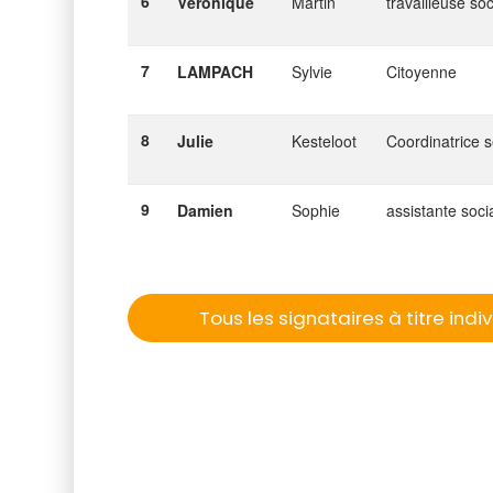
6
Véronique
Martin
travailleuse so
7
LAMPACH
Sylvie
Citoyenne
8
Julie
Kesteloot
Coordinatrice 
9
Damien
Sophie
assistante soci
Tous les signataires à titre indi