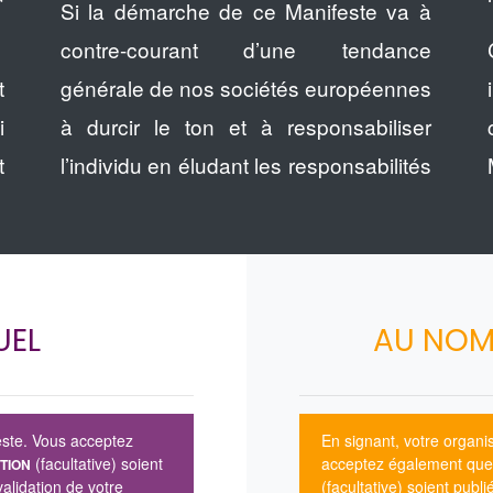
Si la démarche de ce Manifeste va à
contre-courant d’une tendance
t
générale de nos sociétés européennes
i
à durcir le ton et à responsabiliser
t
l’individu en éludant les responsabilités
UEL
AU NOM
este. Vous acceptez
En signant, votre organ
(facultative) soient
acceptez également qu
TION
validation de votre
(facultative) soient publ