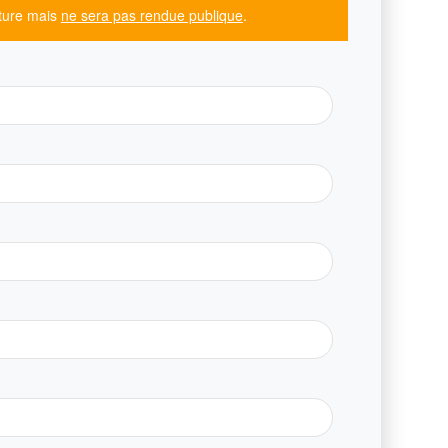
ature mais
ne sera pas rendue publique
.