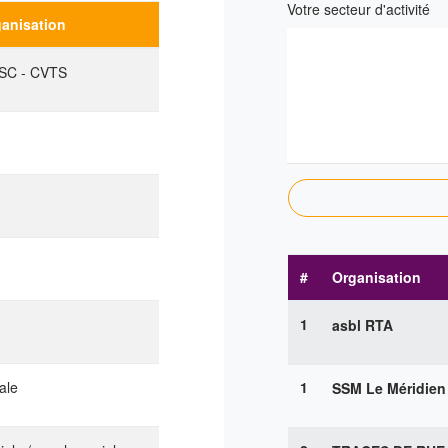
Votre secteur d'activité
ganisation
FSC - CVTS
#
Organisation
1
asbl RTA
ale
1
SSM Le Méridien