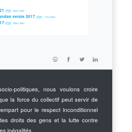
21
(
PDF
-
622.7 kio
)
andse versie 2017
(
PDF
-
110.3 kio
)
17
(
PDF
-
554.7 kio
)
socio-politiques, nous voulons croire
que la force du collectif peut servir de
rempart pour le respect inconditionnel
des droits des gens et la lutte contre
les inégalités.