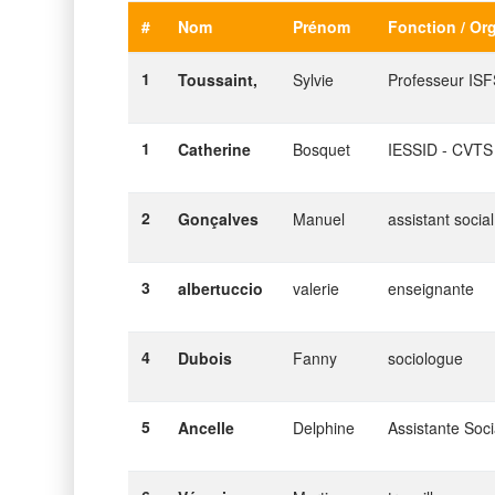
#
Nom
Prénom
Fonction / Or
1
Toussaint,
Sylvie
Professeur IS
1
Catherine
Bosquet
IESSID - CVTS
2
Gonçalves
Manuel
assistant social
3
albertuccio
valerie
enseignante
4
Dubois
Fanny
sociologue
5
Ancelle
Delphine
Assistante Soci