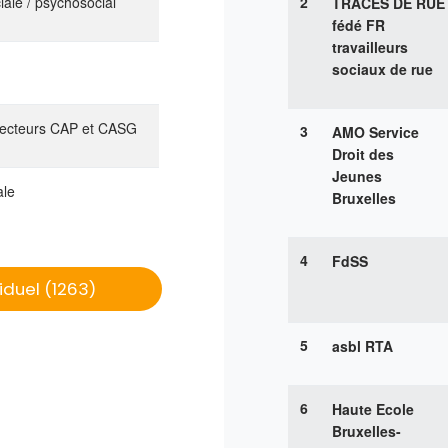
ciale / psychosocial
2
TRACES DE RUE
fédé FR
travailleurs
sociaux de rue
secteurs CAP et CASG
3
AMO Service
Droit des
Jeunes
ale
Bruxelles
4
FdSS
viduel (1263)
5
asbl RTA
6
Haute Ecole
Bruxelles-