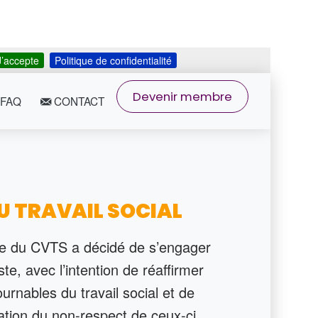
J’accepte
Politique de confidentialité
Devenir membre
FAQ
CONTACT
U TRAVAIL SOCIAL
̀re du CVTS a décidé de s’engager
ste, avec l’intention de réaffirmer
ournables du travail social et de
sation du non-respect de ceux-ci.