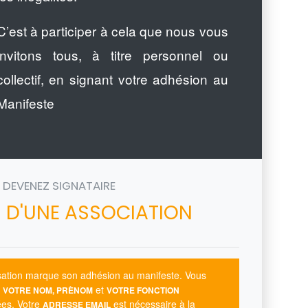
C’est à participer à cela que nous vous
invitons tous, à titre personnel ou
collectif, en signant votre adhésion au
Manifeste
DEVENEZ SIGNATAIRE
 D'UNE ASSOCIATION
isation marque son adhésion au manifeste. Vous
e
et
VOTRE NOM, PRÈNOM
VOTRE FONCTION
iées. Votre
est nécessaire à la
ADRESSE EMAIL