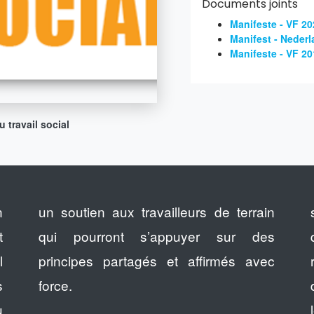
Documents joints
Manifeste - VF 20
Manifest - Nederl
Manifeste - VF 20
 travail social
n
un soutien aux travailleurs de terrain
t
qui pourront s’appuyer sur des
l
principes partagés et affirmés avec
s
force.
u