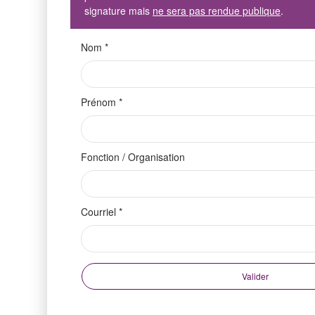
signature mais
ne sera pas rendue publique
.
Nom
*
Prénom
*
Fonction / Organisation
Courriel
*
Valider