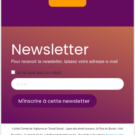
Newsletter
Pour recevoir la newsletter, laissez votre adresse e-mail
Je ne suis pas un robot
©
2026 Comité de Vigilance en Travail Social - Ligue des droits humains, 22 Rue du Boulet, 1000
Bruxelles - T : 02/346 85 87 - info@comitedevigilance.be - Squelette & Graphisme
Banlieues asbl
.