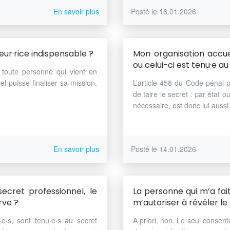
En savoir plus
Posté le 16.01.2026
ur·rice indispensable ?
Mon organisation accuei
ou celui-ci est tenu·e a
d toute personne qui vient en
el puisse finaliser sa mission.
L’article 458 du Code pénal p
de taire le secret : par état o
nécessaire, est donc lui aussi.
En savoir plus
Posté le 14.01.2026
secret professionnel, le
La personne qui m’a fait
rve ?
m’autoriser à révéler le
·e·s, sont tenu·e·s au secret
A priori, non. Le seul consen