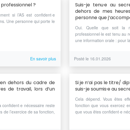
t professionnel ?
Suis-je tenu·e au secr
dehors de mes heures 
ment si l’AS est confident·e
personne que j’accomp
ions. Une personne qui porte le
Oui. Quelle que soit la m
professionnel·le est tenu au r
une information orale : pour la 
En savoir plus
Posté le 16.01.2026
l en dehors du cadre de
Si je n’ai pas le titre/
 de travail, lors d’un
suis-je soumis·e au secr
Cela dépend. Vous êtes effe
a confident·e nécessaire reste
fonction que vous exercez en 
s de l’exercice de sa fonction,
que vous êtes confident·e néc