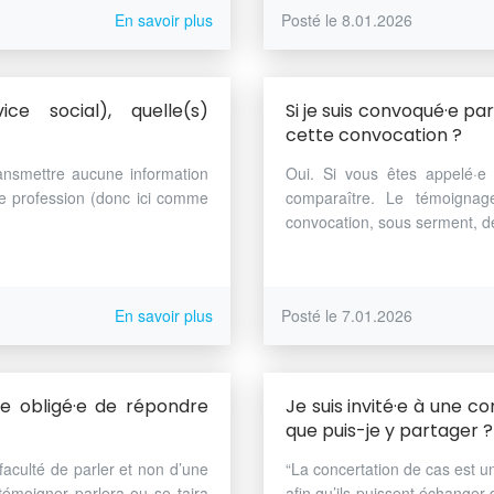
En savoir plus
Posté le 8.01.2026
ce social), quelle(s)
Si je suis convoqué·e par
cette convocation ?
ansmettre aucune information
Oui. Si vous êtes appelé·e 
e profession (donc ici comme
comparaître. Le témoignage
convocation, sous serment, de
En savoir plus
Posté le 7.01.2026
je obligé·e de répondre
Je suis invité·e à une c
que puis-je y partager ?
 faculté de parler et non d’une
“La concertation de cas est un
 témoigner parlera ou se taira
afin qu’ils puissent échanger