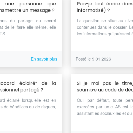
si une personne que
Puis-je tout écrire da
nsmettre un message ?
informatisé) ?
ions du partage du secret
La question se situe au niv
at de le faire elle-même, elle
contenues dans le dossier. Le
TS...
les informations qui puissent 
En savoir plus
Posté le 9.01.2026
ccord éclairé” de la
Si je n’ai pas le titre
ssionnel partagé ?
soumis·e au code de déo
 éclairé lorsqu’elle est en
Oui, par défaut, toute per
s de bénéfices ou de risques,
exercées par un.e AS est t
assistant·es sociaux·les et du t